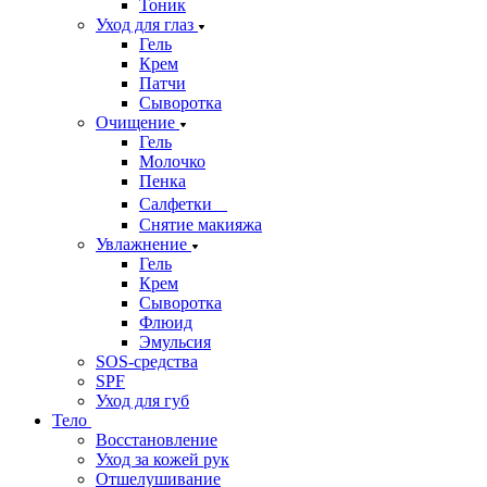
Тоник
Уход для глаз
Гель
Крем
Патчи
Сыворотка
Очищение
Гель
Молочко
Пенка
Салфетки
Снятие макияжа
Увлажнение
Гель
Крем
Сыворотка
Флюид
Эмульсия
SOS-средства
SPF
Уход для губ
Тело
Восстановление
Уход за кожей рук
Отшелушивание