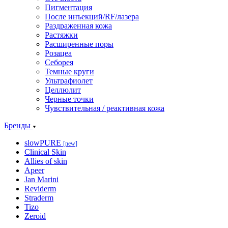
Пигментация
После инъекций/RF/лазера
Раздраженная кожа
Растяжки
Расширенные поры
Розацеа
Себорея
Темные круги
Ультрафиолет
Целлюлит
Черные точки
Чувствительная / реактивная кожа
Бренды
slowPURE
[new]
Clinical Skin
Allies of skin
Apeer
Jan Marini
Reviderm
Straderm
Tizo
Zeroid