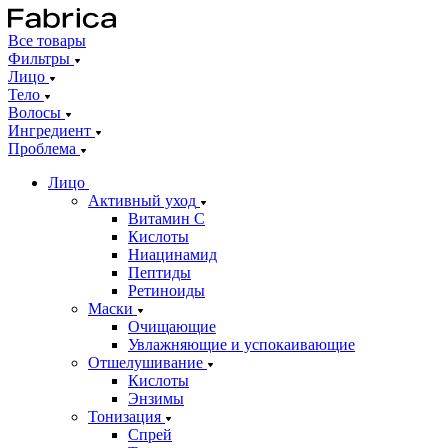
Все товары
Фильтры
Лицо
Тело
Волосы
Ингредиент
Проблема
Лицо
Активный уход
Витамин С
Кислоты
Ниацинамид
Пептиды
Ретиноиды
Маски
Очищающие
Увлажняющие и успокаивающие
Отшелушивание
Кислоты
Энзимы
Тонизация
Спрей