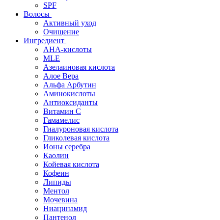
SPF
Волосы
Активный уход
Очищение
Ингредиент
AHA-кислоты
MLE
Азелаиновая кислота
Алое Вера
Альфа Арбутин
Аминокислоты
Антиоксиданты
Витамин С
Гамамелис
Гиалуроновая кислота
Гликолевая кислота
Ионы серебра
Каолин
Койевая кислота
Кофеин
Липиды
Ментол
Мочевина
Ниацинамид
Пантенол