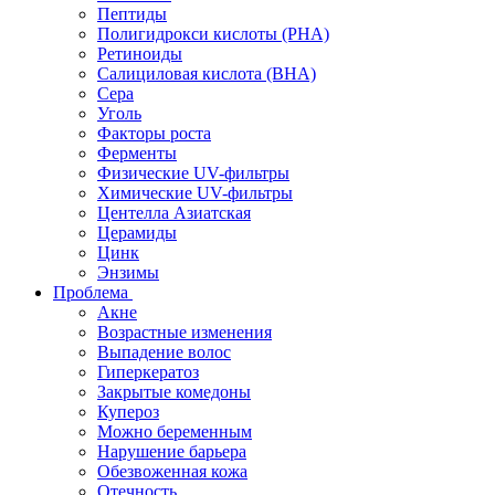
Пептиды
Полигидрокси кислоты (PHA)
Ретиноиды
Салициловая кислота (BHA)
Сера
Уголь
Факторы роста
Ферменты
Физические UV-фильтры
Химические UV-фильтры
Центелла Азиатская
Церамиды
Цинк
Энзимы
Проблема
Акне
Возрастные изменения
Выпадение волос
Гиперкератоз
Закрытые комедоны
Купероз
Можно беременным
Нарушение барьера
Обезвоженная кожа
Отечность