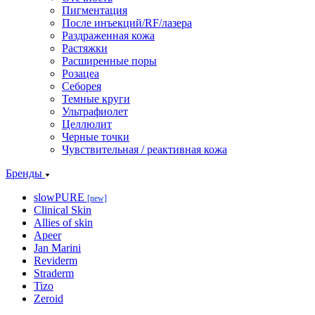
Пигментация
После инъекций/RF/лазера
Раздраженная кожа
Растяжки
Расширенные поры
Розацеа
Себорея
Темные круги
Ультрафиолет
Целлюлит
Черные точки
Чувствительная / реактивная кожа
Бренды
slowPURE
[new]
Clinical Skin
Allies of skin
Apeer
Jan Marini
Reviderm
Straderm
Tizo
Zeroid