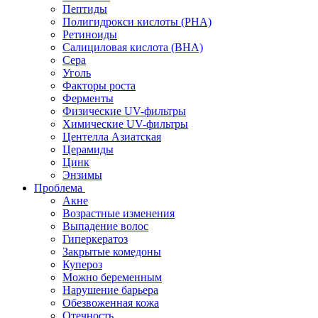
Пептиды
Полигидрокси кислоты (PHA)
Ретиноиды
Салициловая кислота (BHA)
Сера
Уголь
Факторы роста
Ферменты
Физические UV-фильтры
Химические UV-фильтры
Центелла Азиатская
Церамиды
Цинк
Энзимы
Проблема
Акне
Возрастные изменения
Выпадение волос
Гиперкератоз
Закрытые комедоны
Купероз
Можно беременным
Нарушение барьера
Обезвоженная кожа
Отечность