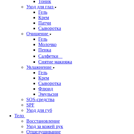
Тоник
Уход для глаз
Гель
Крем
Патчи
Сыворотка
Очищение
Гель
Молочко
Пенка
Салфетки
Снятие макияжа
Увлажнение
Гель
Крем
Сыворотка
Флюид
Эмульсия
SOS-средства
SPF
Уход для губ
Тело
Восстановление
Уход за кожей рук
Отшелушивание