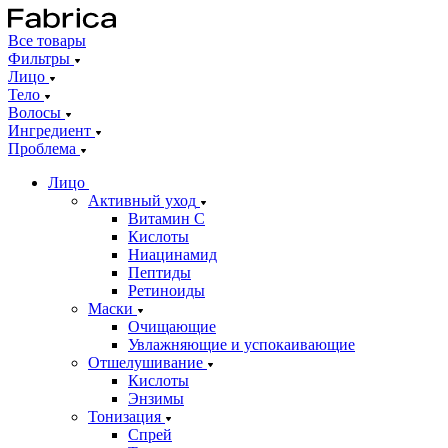
Все товары
Фильтры
Лицо
Тело
Волосы
Ингредиент
Проблема
Лицо
Активный уход
Витамин С
Кислоты
Ниацинамид
Пептиды
Ретиноиды
Маски
Очищающие
Увлажняющие и успокаивающие
Отшелушивание
Кислоты
Энзимы
Тонизация
Спрей