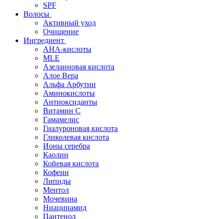
SPF
Волосы
Активный уход
Очищение
Ингредиент
AHA-кислоты
MLE
Азелаиновая кислота
Алое Вера
Альфа Арбутин
Аминокислоты
Антиоксиданты
Витамин С
Гамамелис
Гиалуроновая кислота
Гликолевая кислота
Ионы серебра
Каолин
Койевая кислота
Кофеин
Липиды
Ментол
Мочевина
Ниацинамид
Пантенол