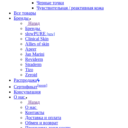
Черные точки
Чувствительная / реактивная кожа
Все товары
Бренды
Назад
Бренды
slowPURE
[new]
Clinical Skin
Allies of skin
Apeer
Jan Marini
Reviderm
Straderm
Tizo
Zeroid
Распродажа
[soon]
Сертификат
Консультация
О нас
Назад
О нас
Контакты
Доставка и оплата
Обмен и возврат
Программа лояльности