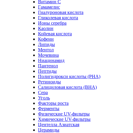
Витамин С
Гамамелис
Гиалуроновая кислота
Гликолевая кислота
Ионы серебра
Каолин
Койевая кислота
Кофеин
Липиды
Ментол
Мочевина
Ниацинамид
Пантенол
Пептиды
Полигидрокси кислоты (PHA)
Ретиноиды
Салициловая кислота (BHA)
Сера
Уголь
Факторы роста
Ферменты
Физические UV-фильтры
Химические UV-фильтры
Центелла Азиатская
Церамиды