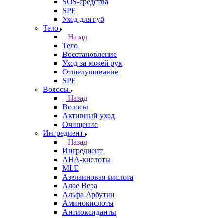
SOS-средства
SPF
Уход для губ
Тело
Назад
Тело
Восстановление
Уход за кожей рук
Отшелушивание
SPF
Волосы
Назад
Волосы
Активный уход
Очищение
Ингредиент
Назад
Ингредиент
AHA-кислоты
MLE
Азелаиновая кислота
Алое Вера
Альфа Арбутин
Аминокислоты
Антиоксиданты