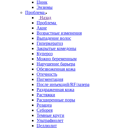
Цинк
Энзимы
Проблема
Назад
Проблема
Акне
Возрастные изменения
Выпадение волос
Гиперкератоз
Закрытые комедоны
Купероз
Можно беременным
Нарушение барьера
Обезвоженная кожа
Отечность
Пигментация
После инъекций/RF/лазера
Раздраженная кожа
Растяжки
Расширенные поры
Розацеа
Себорея
Темные круги
Ультрафиолет
Целлюлит