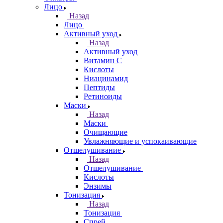
Лицо
Назад
Лицо
Активный уход
Назад
Активный уход
Витамин С
Кислоты
Ниацинамид
Пептиды
Ретиноиды
Маски
Назад
Маски
Очищающие
Увлажняющие и успокаивающие
Отшелушивание
Назад
Отшелушивание
Кислоты
Энзимы
Тонизация
Назад
Тонизация
Спрей