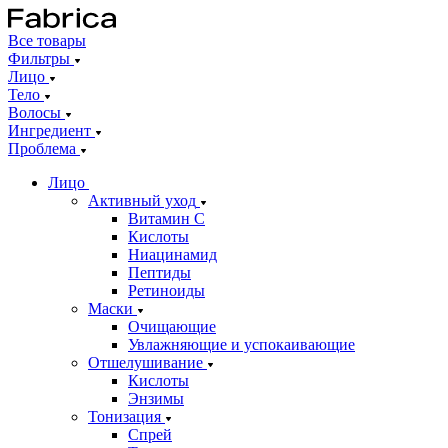
Все товары
Фильтры
Лицо
Тело
Волосы
Ингредиент
Проблема
Лицо
Активный уход
Витамин С
Кислоты
Ниацинамид
Пептиды
Ретиноиды
Маски
Очищающие
Увлажняющие и успокаивающие
Отшелушивание
Кислоты
Энзимы
Тонизация
Спрей