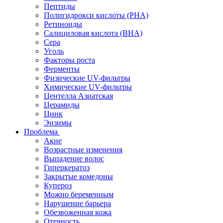
Пептиды
Полигидрокси кислоты (PHA)
Ретиноиды
Салициловая кислота (BHA)
Сера
Уголь
Факторы роста
Ферменты
Физические UV-фильтры
Химические UV-фильтры
Центелла Азиатская
Церамиды
Цинк
Энзимы
Проблема
Акне
Возрастные изменения
Выпадение волос
Гиперкератоз
Закрытые комедоны
Купероз
Можно беременным
Нарушение барьера
Обезвоженная кожа
Отечность