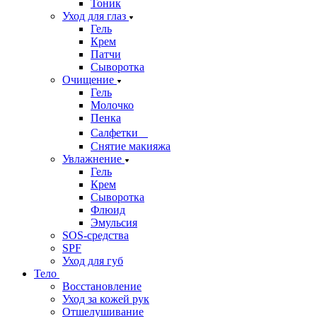
Тоник
Уход для глаз
Гель
Крем
Патчи
Сыворотка
Очищение
Гель
Молочко
Пенка
Салфетки
Снятие макияжа
Увлажнение
Гель
Крем
Сыворотка
Флюид
Эмульсия
SOS-средства
SPF
Уход для губ
Тело
Восстановление
Уход за кожей рук
Отшелушивание