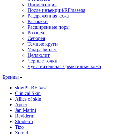
Пигментация
После инъекций/RF/лазера
Раздраженная кожа
Растяжки
Расширенные поры
Розацеа
Себорея
Темные круги
Ультрафиолет
Целлюлит
Черные точки
Чувствительная / реактивная кожа
Бренды
slowPURE
[new]
Clinical Skin
Allies of skin
Apeer
Jan Marini
Reviderm
Straderm
Tizo
Zeroid