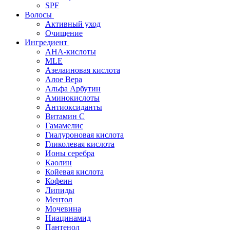
SPF
Волосы
Активный уход
Очищение
Ингредиент
AHA-кислоты
MLE
Азелаиновая кислота
Алое Вера
Альфа Арбутин
Аминокислоты
Антиоксиданты
Витамин С
Гамамелис
Гиалуроновая кислота
Гликолевая кислота
Ионы серебра
Каолин
Койевая кислота
Кофеин
Липиды
Ментол
Мочевина
Ниацинамид
Пантенол